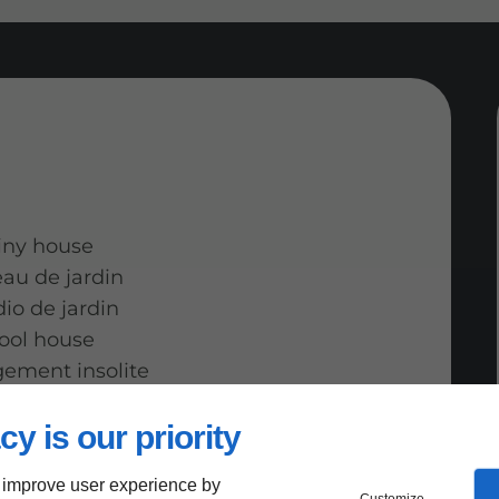
iny house
au de jardin
io de jardin
ool house
ement insolite
cy is our priority
 improve user experience by