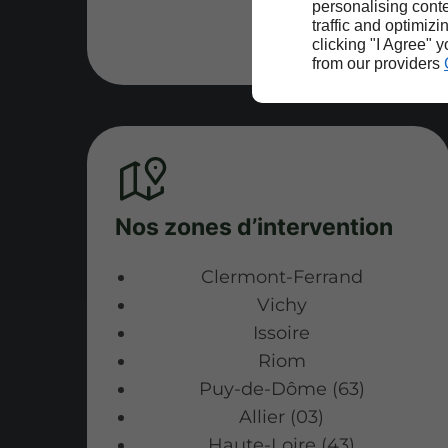
personalising conte
traffic and optimizi
clicking "I Agree" 
from our providers
Nos zones d’intervention
Clermont-Ferrand
Vichy
Issoire
Riom
Puy-de-Dôme (63)
Allier (03)
Haute-Loire (43)