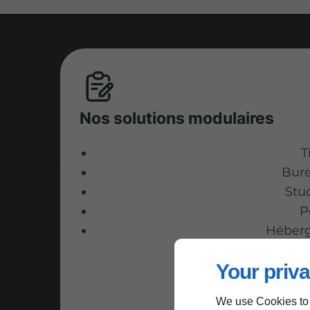
Nos solutions modulaires
T
Bure
Stud
P
Héberg
Your priva
We use Cookies to