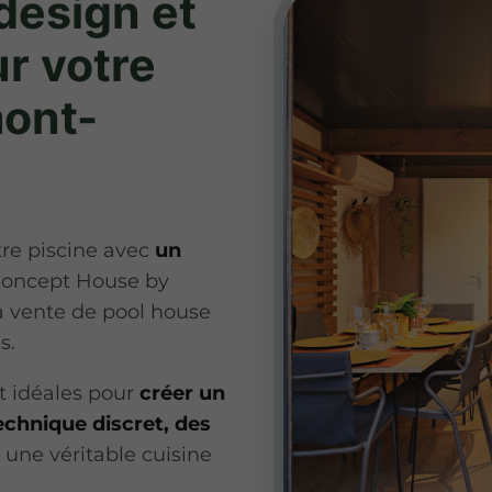
design
et
r votre
mont-
re piscine avec
un
Concept House by
a vente de pool house
s.
t idéales pour
créer un
echnique discret, des
ne véritable cuisine