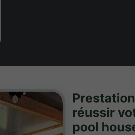
Prestatio
réussir
vot
pool hous