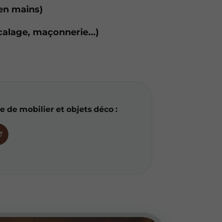
 en mains)
calage, maçonnerie...)
e de mobilier et objets déco :