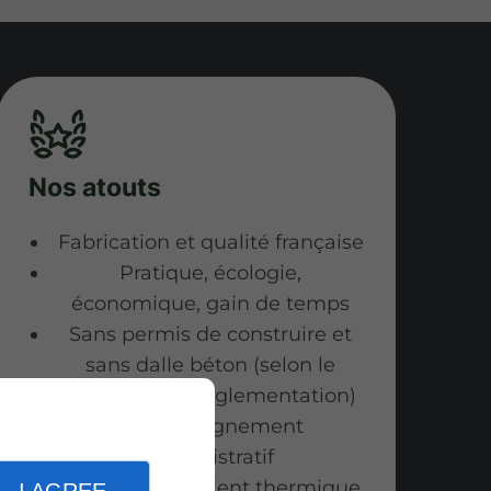
Nos atouts
Fabrication et qualité française
Pratique, écologie,
économique, gain de temps
Sans permis de construire et
sans dalle béton (selon le
modèle et la réglementation)
Accompagnement
administratif
RE 2020 coefficient thermique