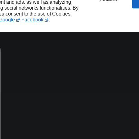
Customize
nt and ads, as well as analyzing
ng social networks functionalities. By
you consent to the use of Cookies
Google
Facebook
.